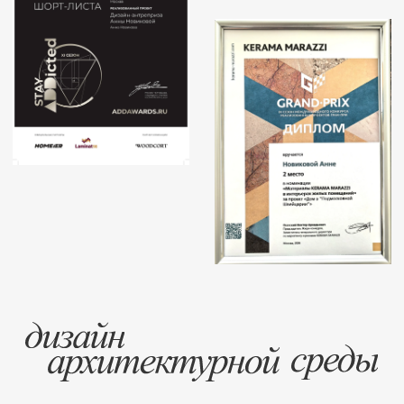
на youtube
ПОДПИСАТЬСЯ
— Основатель и арт-дир
Дизайн-антрепризы Анны
/ дизайн
— Интерьеры по дизайн-
не только в России, но и
/ сцена
— Публикации и интервь
дома", "Красивые кварти
/ предметный дизайн
"Красивые квартиры. 100
"Галерея интерьеров", "
/ обо мне
— Оформлен павильон н
Международной выставк
GLOBAL DESIGN 2020
/ пресса, тв
— НЕОДНОКРАТНЫЙ УЧА
/ Отзывы
“фАЗЕНДА ЛАЙФ” канал 
перемены" на канале Рос