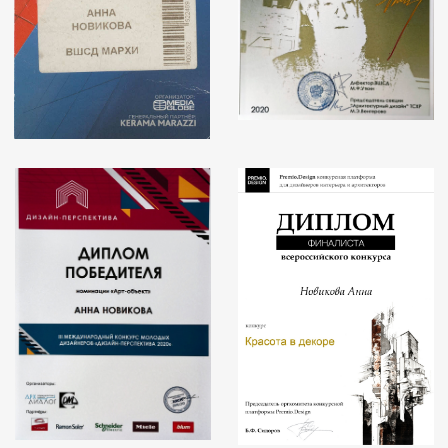
— Основатель и арт-директор
Дизайн-антрепризы Анны
Новиковой
— Интерьеры по дизайн-проектам
есть не только в России, но
и в Европе
— Публикации и интервью в журналах
"Красивые дома" ,
"Красивые квартиры" , "PRO-Интерьер",
"Красивые квартиры. 100 лучших проектов",
"Галерея интерьеров", "Интерьерный".