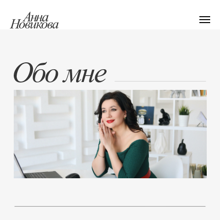
Дизайнер архитектурной среды
солистка
«Московского театра оперетты»
арт-директор в дизайн-антреприза