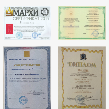
— Оформлен павильон на
Международной выставке BATIMAT
GLOBAL DESIGN 2020
— НЕОДНОКРАТНЫЙ УЧАСТНИК ТЕЛЕпрограмм
“фАЗЕНДА ЛАЙФ” канал "мир" и "Большие
перемены" на канале Россия 1
— Коллаборация с мебельной
фабрикой WOODRIGHT, создаем
эксклюзивную мебель
ПЕРЕЙТИ НА СТРАНИЦУ