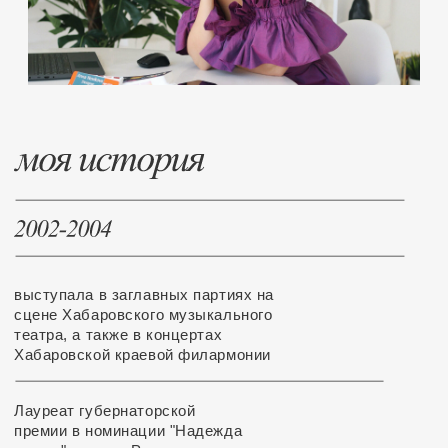
обучалась в Центре оперного
пения Галины Вишневской в классе
А.С. Белоусовой (г. Москва)
служила в театре "Новая
опера"
Победитель международного кон
проектов Гран-при KER
— Солистка Московского
театра оперетты
Дизайнер архитектурной сре
— Приглашенная солистка
Государственной Академической
Капеллой под управлением
В.К.Полянского
Член творческ
— сотрудничала с известным
союза художников
дирижером Г.Рождественским
— Приглашенная солистка
Татарского академического
в ТОП-50 лучших текстильных диза
государственного театра оперы
декораторов стран СНГ