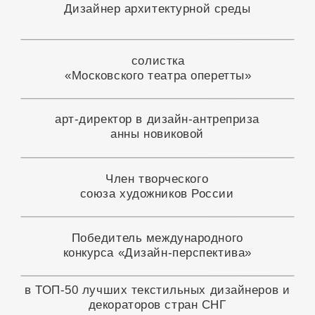
анны новиковой
Член творческого
союза художников России
Победитель международного
конкурса «Дизайн-перспектива»
в ТОП-50 лучших текстильных дизайнеров и
декораторов стран СНГ
победитель международного
конкурса «оперетта-лэнд»
автор ювелирных
картин из украшений
Победитель международного конкурса
реализованных проектов Гран-при KERAMA
MARAZZI