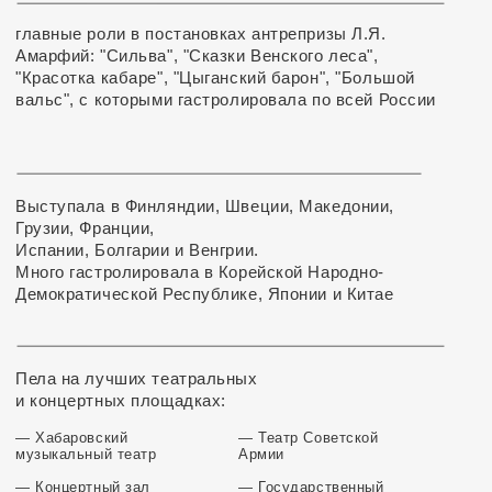
дипломы и грамоты
выступала в заглавных п
сцене Хабаровского музы
также в концертах
Хабаровской краевой ф
Лауреат губернаторской