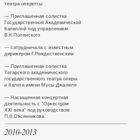
имени
Кремлевский
П.И.Чайковского
дворец
— Государственный
— Государственный
академический
академический
театр имени
театр «Московская
Евгения Вахтангова
оперетта»
— Московский
— Большой
международный
Академический
дом музыки
Театр России
— Краснодарский
— Московский Театр
музыкальный театр
Новая Опера
им. Е.В. Колобова
— Татарский
академический
— Саратовский
государственный
академический
театр оперы и
театр оперы
балета имени Мусы
и балета
Джалиля
получила второе высшее образование в ВШСД
МАРХИ
(Высшая Школа Средового
Дизайна Московского Архитектурного Института) —
дизайнер архитектурной среды (красный диплом)
Название дипломной работы — "Оперетта
в дизайне. Сценическая эклектика"