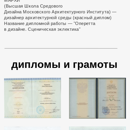
деятельность с "Оркестр
века" под руководством
П.б.Овсянникова
главные роли в постанов
Амарфий: "Сильва", "Ска
"Красотка кабаре", "Цыг
вальс", с которыми гаст
России
Выступала в Финляндии,
Грузии, Франции,
Испании, Болгарии и Ве
Много гастролировала в
Демократической Респуб
Пела на лучших театрал
и концертных площадках
— Хабаровский
музыкальный театр
— Краснодарский
музыкальный театр