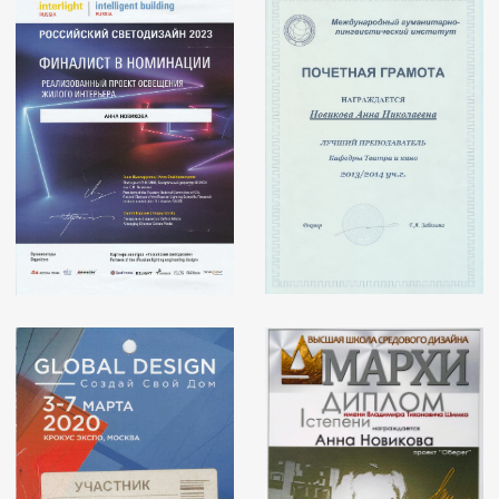
— Государственный
академический
театр имени Евгения
Вахтангова
— Московский
международный дом
музыки
— Концертный зал
имени
П.И.Чайковского
— Татарский
академический
государственный
театр оперы и балета
имени Мусы Джалиля
получила второе высшее
МАРХИ (Высшая Школа С
Московского Архитектурн
дизайнер архитектурной 
диплом) Название дипло
"Оперетта в дизайне. Сц