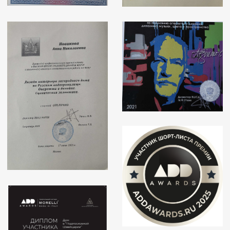
— Автор ювелирных картин
из украшений, которые
специалисты признали
уникальными, достойными
для зачисления в Творческий
Союз Художников России
— Картины опубликованы
в престижных изданиях
от ТСХР (АРС-ЛОНГА, Искусство
сегодня), неоднократно
принимали участие в выставках
— Картина "Оберег" заняла
1 место на Международном
конкурсе "Дизайн-перспектива"
2020 в номинации Арт-объект
ПЕРЕЙТИ НА СТРАНИЦУ