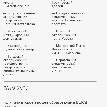
в номинации "Надежда с
Розалинды в оперетте И
мышь"
обучалась в Центре опе
Вишневской в классе А.С
Москва)
служила в театре «Нова
— Солистка Московского
оперетты
— Приглашенная солист
Государственной Академ
Капеллой под управлени
В.К.Полянского
— сотрудничала с извес
дирижером Г.Рождестве
— Приглашенная солистк
академического государс
театра оперы и балета 
Мусы Джалиля
— Насыщенная концертн