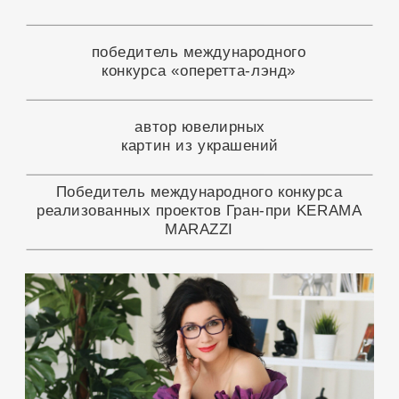
выступала в заглавных партиях на
сцене Хабаровского музыкального
театра, а также в концертах
Хабаровской краевой филармонии
Лауреат губернаторской
премии в номинации "Надежда
сцены" за роль Розалинды в
оперетте И.Штрауса "Летучая мышь"